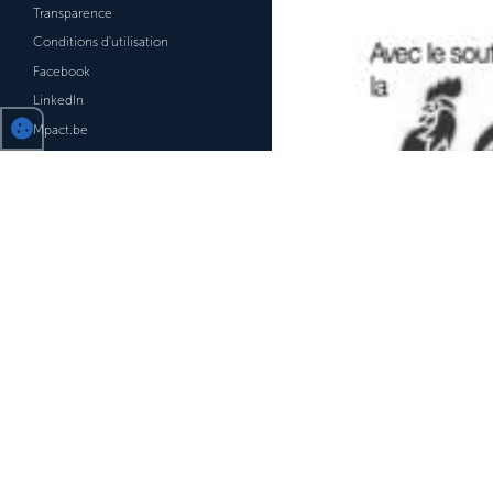
Transparence
Conditions d'utilisation
Facebook
LinkedIn
Mpact.be
MobiCalendar.be