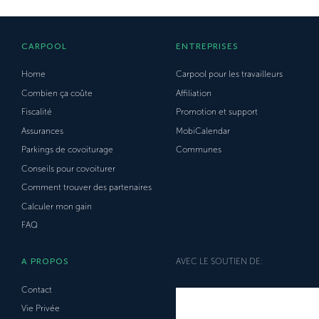
CARPOOL
ENTREPRISES
Home
Carpool pour les travailleurs
Combien ça coûte
Affiliation
Fiscalité
Promotion et support
Assurances
MobiCalendar
Parkings de covoiturage
Communes
Conseils pour covoiturer
Comment trouver des partenaires
Calculer mon gain
FAQ
A PROPOS
AVEC LE SOUTIEN DE:
Contact
Vie Privée