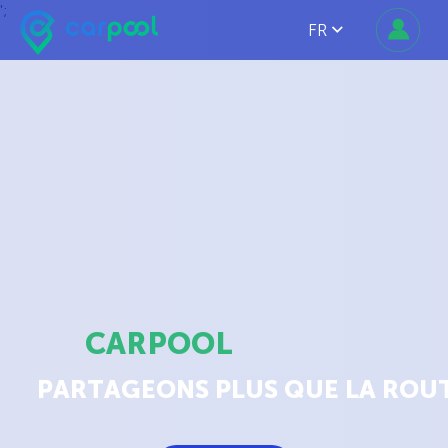
';
FR
CARPOOL
PARTAGEONS PLUS QUE LA ROU