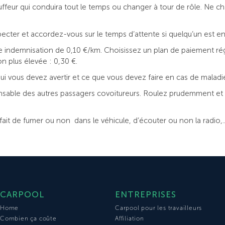
ffeur qui conduira tout le temps ou changer à tour de rôle. Ne ch
cter et accordez-vous sur le temps d’attente si quelqu’un est en r
 indemnisation de 0,10 €/km. Choisissez un plan de paiement régu
n plus élevée : 0,30 €.
ui vous devez avertir et ce que vous devez faire en cas de maladi
nsable des autres passagers covoitureurs. Roulez prudemment et ve
ait de fumer ou non dans le véhicule, d’écouter ou non la radio,..
CARPOOL
ENTREPRISES
Home
Carpool pour les travailleurs
Combien ça coûte
Affiliation