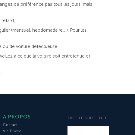
angez de préférence pas tous les jours, mais
etard, ...
lier (mensuel, hebdomadaire,...). Pour les
e ou de voiture défectueuse.
illez à ce que la voiture soit entretenue et
.
A PROPOS
AVEC LE SOUTIEN DE:
Contact
Vie Privée