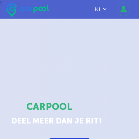
';
NL
CARPOOL
DEEL MEER DAN JE RIT!