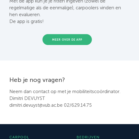
Met de app kun je je ritten ingeven (zowel de
regelmatige als de eenmalige), carpoolers vinden en
hen evalueren.
De app is gratis!
MEER OVER DE APP
Heb je nog vragen?
Neem dan contact op met je mobiliteitscoördinator.
Dimitri DEVUYST
dimitri.devuyst@vub.ac.be 02/629.14.75
CARPOOL
BEDRIJVEN