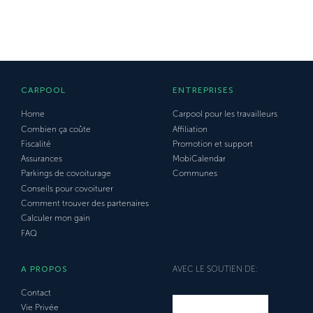
CARPOOL
ENTREPRISES
Home
Carpool pour les travailleurs
Combien ça coûte
Affiliation
Fiscalité
Promotion et support
Assurances
MobiCalendar
Parkings de covoiturage
Communes
Conseils pour covoiturer
Comment trouver des partenaires
Calculer mon gain
FAQ
A PROPOS
AVEC LE SOUTIEN DE:
Contact
Vie Privée